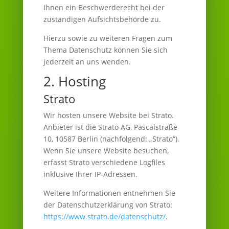
Ihnen ein Beschwerderecht bei der
zuständigen Aufsichtsbehörde zu.
Hierzu sowie zu weiteren Fragen zum
Thema Datenschutz können Sie sich
jederzeit an uns wenden.
2. Hosting
Strato
Wir hosten unsere Website bei Strato.
Anbieter ist die Strato AG, Pascalstraße
10, 10587 Berlin (nachfolgend: „Strato“).
Wenn Sie unsere Website besuchen,
erfasst Strato verschiedene Logfiles
inklusive Ihrer IP-Adressen.
Weitere Informationen entnehmen Sie
der Datenschutzerklärung von Strato:
https://www.strato.de/datenschutz/
.