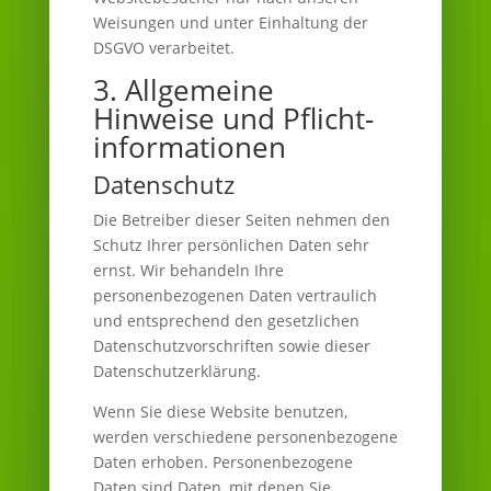
Weisungen und unter Einhaltung der
DSGVO verarbeitet.
3. Allgemeine
Hinweise und Pflicht­
informationen
Datenschutz
Die Betreiber dieser Seiten nehmen den
Schutz Ihrer persönlichen Daten sehr
ernst. Wir behandeln Ihre
personenbezogenen Daten vertraulich
und entsprechend den gesetzlichen
Datenschutzvorschriften sowie dieser
Datenschutzerklärung.
Wenn Sie diese Website benutzen,
werden verschiedene personenbezogene
Daten erhoben. Personenbezogene
Daten sind Daten, mit denen Sie