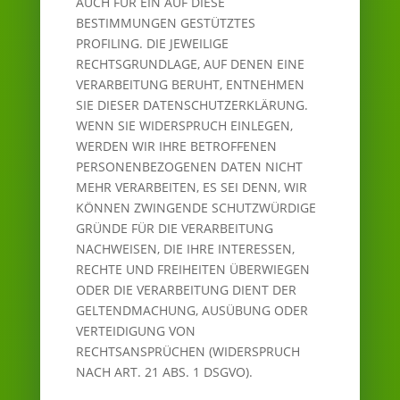
AUCH FÜR EIN AUF DIESE
BESTIMMUNGEN GESTÜTZTES
PROFILING. DIE JEWEILIGE
RECHTSGRUNDLAGE, AUF DENEN EINE
VERARBEITUNG BERUHT, ENTNEHMEN
SIE DIESER DATENSCHUTZERKLÄRUNG.
WENN SIE WIDERSPRUCH EINLEGEN,
WERDEN WIR IHRE BETROFFENEN
PERSONENBEZOGENEN DATEN NICHT
MEHR VERARBEITEN, ES SEI DENN, WIR
KÖNNEN ZWINGENDE SCHUTZWÜRDIGE
GRÜNDE FÜR DIE VERARBEITUNG
NACHWEISEN, DIE IHRE INTERESSEN,
RECHTE UND FREIHEITEN ÜBERWIEGEN
ODER DIE VERARBEITUNG DIENT DER
GELTENDMACHUNG, AUSÜBUNG ODER
VERTEIDIGUNG VON
RECHTSANSPRÜCHEN (WIDERSPRUCH
NACH ART. 21 ABS. 1 DSGVO).