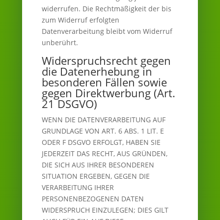
widerrufen. Die Rechtmäßigkeit der bis
zum Widerruf erfolgten
Datenverarbeitung bleibt vom Widerruf
unberührt.
Widerspruchsrecht gegen
die Datenerhebung in
besonderen Fällen sowie
gegen Direktwerbung (Art.
21 DSGVO)
WENN DIE DATENVERARBEITUNG AUF
GRUNDLAGE VON ART. 6 ABS. 1 LIT. E
ODER F DSGVO ERFOLGT, HABEN SIE
JEDERZEIT DAS RECHT, AUS GRÜNDEN,
DIE SICH AUS IHRER BESONDEREN
SITUATION ERGEBEN, GEGEN DIE
VERARBEITUNG IHRER
PERSONENBEZOGENEN DATEN
WIDERSPRUCH EINZULEGEN; DIES GILT