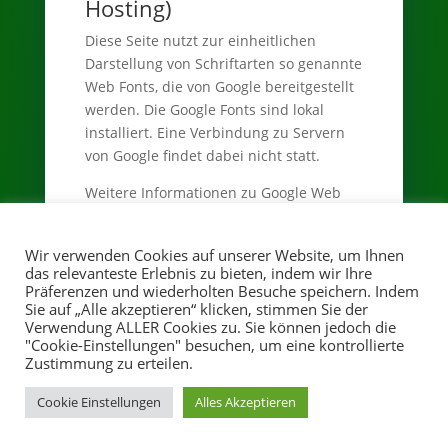
Hosting)
Diese Seite nutzt zur einheitlichen
Darstellung von Schriftarten so genannte
Web Fonts, die von Google bereitgestellt
werden. Die Google Fonts sind lokal
installiert. Eine Verbindung zu Servern
von Google findet dabei nicht statt.
Weitere Informationen zu Google Web
Fonts finden Sie unter
https://developers.google.com/fonts/faq
Wir verwenden Cookies auf unserer Website, um Ihnen
und in der Datenschutzerklärung von
das relevanteste Erlebnis zu bieten, indem wir Ihre
Google:
Präferenzen und wiederholten Besuche speichern. Indem
https://policies.google.com/privacy?
Sie auf „Alle akzeptieren“ klicken, stimmen Sie der
Verwendung ALLER Cookies zu. Sie können jedoch die
hl=de
.
"Cookie-Einstellungen" besuchen, um eine kontrollierte
Zustimmung zu erteilen.
Quelle:
https://www.e-recht24.de
Cookie Einstellungen
Alles Akzeptieren