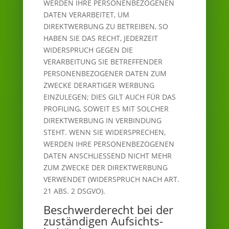
WERDEN IHRE PERSONENBEZOGENEN
DATEN VERARBEITET, UM
DIREKTWERBUNG ZU BETREIBEN, SO
HABEN SIE DAS RECHT, JEDERZEIT
WIDERSPRUCH GEGEN DIE
VERARBEITUNG SIE BETREFFENDER
PERSONENBEZOGENER DATEN ZUM
ZWECKE DERARTIGER WERBUNG
EINZULEGEN; DIES GILT AUCH FÜR DAS
PROFILING, SOWEIT ES MIT SOLCHER
DIREKTWERBUNG IN VERBINDUNG
STEHT. WENN SIE WIDERSPRECHEN,
WERDEN IHRE PERSONENBEZOGENEN
DATEN ANSCHLIESSEND NICHT MEHR
ZUM ZWECKE DER DIREKTWERBUNG
VERWENDET (WIDERSPRUCH NACH ART.
21 ABS. 2 DSGVO).
Beschwerde­recht bei der
zuständigen Aufsichts­