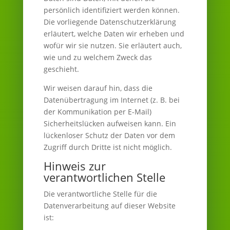
persönlich identifiziert werden können.
Die vorliegende Datenschutzerklärung
erläutert, welche Daten wir erheben und
wofür wir sie nutzen. Sie erläutert auch,
wie und zu welchem Zweck das
geschieht.
Wir weisen darauf hin, dass die
Datenübertragung im Internet (z. B. bei
der Kommunikation per E-Mail)
Sicherheitslücken aufweisen kann. Ein
lückenloser Schutz der Daten vor dem
Zugriff durch Dritte ist nicht möglich.
Hinweis zur
verantwortlichen Stelle
Die verantwortliche Stelle für die
Datenverarbeitung auf dieser Website
ist: