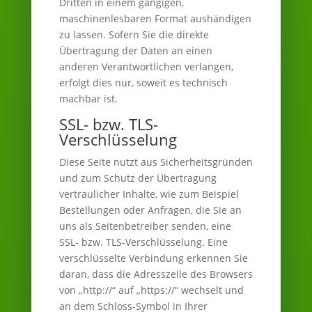
Dritten in einem gängigen,
maschinenlesbaren Format aushändigen
zu lassen. Sofern Sie die direkte
Übertragung der Daten an einen
anderen Verantwortlichen verlangen,
erfolgt dies nur, soweit es technisch
machbar ist.
SSL- bzw. TLS-
Verschlüsselung
Diese Seite nutzt aus Sicherheitsgründen
und zum Schutz der Übertragung
vertraulicher Inhalte, wie zum Beispiel
Bestellungen oder Anfragen, die Sie an
uns als Seitenbetreiber senden, eine
SSL- bzw. TLS-Verschlüsselung. Eine
verschlüsselte Verbindung erkennen Sie
daran, dass die Adresszeile des Browsers
von „http://“ auf „https://“ wechselt und
an dem Schloss-Symbol in Ihrer