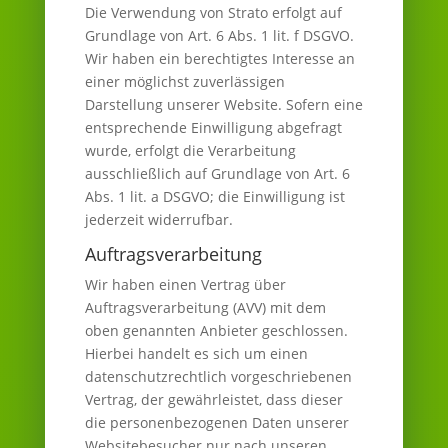
Die Verwendung von Strato erfolgt auf
Grundlage von Art. 6 Abs. 1 lit. f DSGVO.
Wir haben ein berechtigtes Interesse an
einer möglichst zuverlässigen
Darstellung unserer Website. Sofern eine
entsprechende Einwilligung abgefragt
wurde, erfolgt die Verarbeitung
ausschließlich auf Grundlage von Art. 6
Abs. 1 lit. a DSGVO; die Einwilligung ist
jederzeit widerrufbar.
Auftragsverarbeitung
Wir haben einen Vertrag über
Auftragsverarbeitung (AVV) mit dem
oben genannten Anbieter geschlossen.
Hierbei handelt es sich um einen
datenschutzrechtlich vorgeschriebenen
Vertrag, der gewährleistet, dass dieser
die personenbezogenen Daten unserer
Websitebesucher nur nach unseren